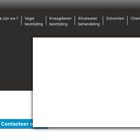
e zijn we ?
Vogel
Knaagdieren
Afvalwater
Solventen
Chem
bestrijding
bestrijding
behandeling
Contacteer ons