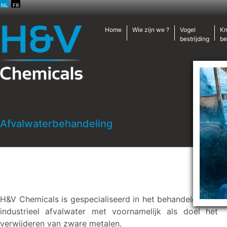
NL
FR
Home
Wie zijn we ?
Vogel
Kn
bestrijding
be
Afvalwaterbehandeling
H&V Chemicals is gespecialiseerd in het behandelen van
industrieel afvalwater met voornamelijk als doel het
verwijderen van zware metalen.